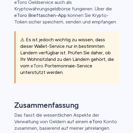
eToro Geldservice auch als
Kryptowährungsgeldbörse fungieren. Über die
eToro Brieftaschen-App
können Sie Krypto-
Token sicher speichern, senden und empfangen.
⚠️ Es ist jedoch wichtig zu wissen, dass
dieser Wallet-Service nur in bestimmten
Ländern verfügbar ist. Prüfen Sie daher, ob
Ihr Wohnsitzland zu den Ländern gehört, die
vom
eToro
Portemonnaie-Service
unterstützt werden.
Zusammenfassung
Das fasst die wesentlichen Aspekte der
Verwaltung von Geldern auf einem
eToro
Konto
zusammen, basierend auf meiner jahrelangen