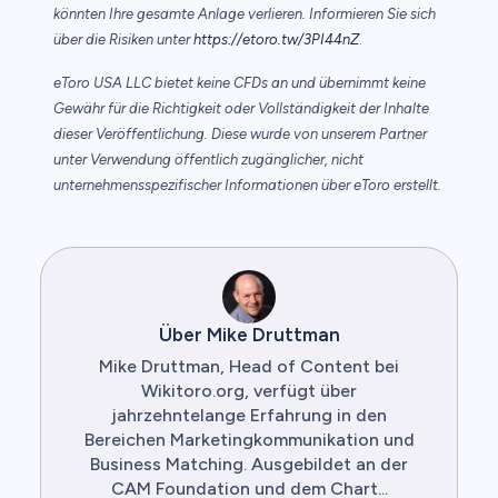
könnten Ihre gesamte Anlage verlieren. Informieren Sie sich
über die Risiken unter
https://etoro.tw/3PI44nZ
.
eToro USA LLC bietet keine CFDs an und übernimmt keine
Gewähr für die Richtigkeit oder Vollständigkeit der Inhalte
dieser Veröffentlichung. Diese wurde von unserem Partner
unter Verwendung öffentlich zugänglicher, nicht
unternehmensspezifischer Informationen über eToro erstellt.
Über Mike Druttman
Mike Druttman, Head of Content bei
Wikitoro.org, verfügt über
jahrzehntelange Erfahrung in den
Bereichen Marketingkommunikation und
Business Matching. Ausgebildet an der
CAM Foundation und dem Chart...