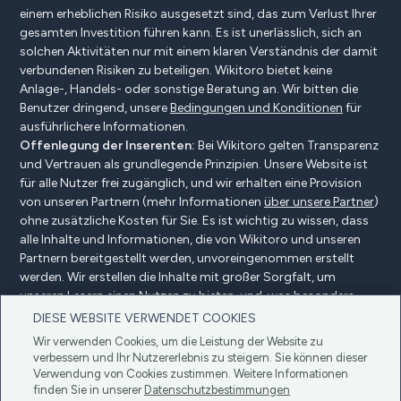
einem erheblichen Risiko ausgesetzt sind, das zum Verlust Ihrer
gesamten Investition führen kann. Es ist unerlässlich, sich an
solchen Aktivitäten nur mit einem klaren Verständnis der damit
verbundenen Risiken zu beteiligen. Wikitoro bietet keine
Anlage-, Handels- oder sonstige Beratung an. Wir bitten die
Benutzer dringend, unsere
Bedingungen und Konditionen
für
ausführlichere Informationen.
Offenlegung der Inserenten:
Bei Wikitoro gelten Transparenz
und Vertrauen als grundlegende Prinzipien. Unsere Website ist
für alle Nutzer frei zugänglich, und wir erhalten eine Provision
von unseren Partnern (mehr Informationen
über unsere Partner
)
ohne zusätzliche Kosten für Sie. Es ist wichtig zu wissen, dass
alle Inhalte und Informationen, die von Wikitoro und unseren
Partnern bereitgestellt werden, unvoreingenommen erstellt
werden. Wir erstellen die Inhalte mit großer Sorgfalt, um
unseren Lesern einen Nutzen zu bieten, und, was besonders
wichtig ist, sie werden nicht durch Vergütungsvereinbarungen
DIESE WEBSITE VERWENDET COOKIES
mit unseren Partnern beeinflusst.
Wir verwenden Cookies, um die Leistung der Website zu
verbessern und Ihr Nutzererlebnis zu steigern. Sie können dieser
Verwendung von Cookies zustimmen. Weitere Informationen
finden Sie in unserer
Datenschutzbestimmungen
Offenlegung der Anzeigenkunden