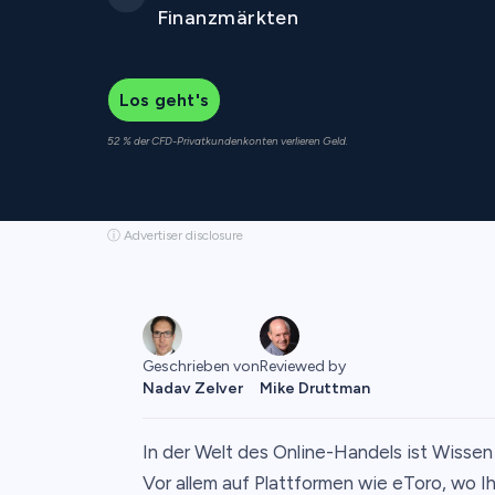
Finanzmärkten
Los geht's
52 % der CFD-Privatkundenkonten verlieren Geld.
ⓘ Advertiser disclosure
Reviewed by
Geschrieben von
Mike Druttman
Nadav Zelver
In der Welt des Online-Handels ist Wissen
Vor allem auf Plattformen wie eToro, wo I