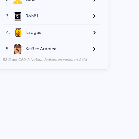
3.
Rohöl
4.
Erdgas
5.
Kaffee Arabica
52 % der CFD-Privatkundenkonten verlieren Geld.