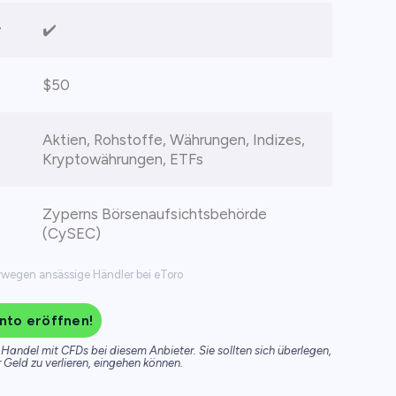
r
✔️
$50
Aktien, Rohstoffe, Währungen, Indizes,
Kryptowährungen, ETFs
Zyperns Börsenaufsichtsbehörde
(CySEC)
orwegen ansässige Händler bei eToro
nto eröffnen!
Handel mit CFDs bei diesem Anbieter. Sie sollten sich überlegen,
r Geld zu verlieren, eingehen können.