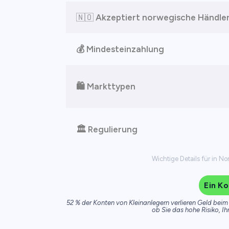
🇳🇴
Akzeptiert norwegische Händle
💰 Mindesteinzahlung
🛍️ Markttypen
🏛️ Regulierung
Wichtige Details für in N
Ein Ko
52 % der Konten von Kleinanlegern verlieren Geld beim 
ob Sie das hohe Risiko, Ih