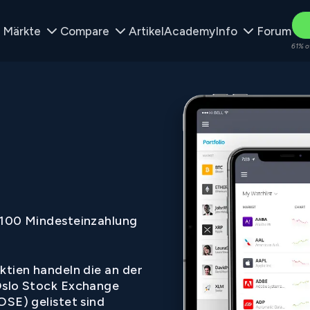
Märkte
Compare
Artikel
Academy
Info
Forum
61% o
100 Mindesteinzahlung
ktien handeln die an der
slo Stock Exchange
OSE) gelistet sind