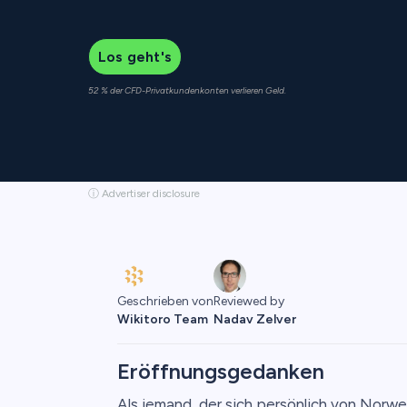
Los geht's
52 % der CFD-Privatkundenkonten verlieren Geld.
ⓘ Advertiser disclosure
Geschrieben von
Reviewed by
Wikitoro Team
Nadav Zelver
Eröffnungsgedanken
Als jemand, der sich persönlich von Norw