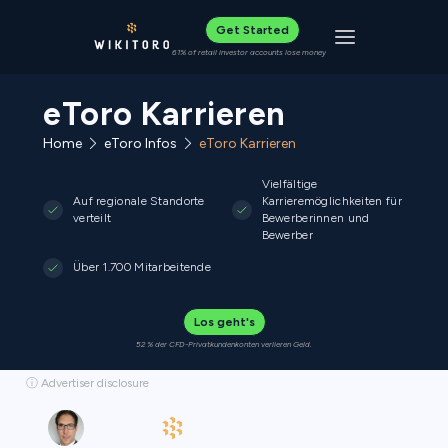
Get Started
Toggle navigat
61% of retail investor accounts lose money
eToro Karrieren
Home
eToro Infos
eToro Karrieren
Vielfältige
Auf regionale Standorte
Karrieremöglichkeiten für
verteilt
Bewerberinnen und
Bewerber
Über 1.700 Mitarbeitende
Los geht's
52 % der CFD-Privatkundenkonten verlieren Geld.
ⓘ Advertiser disclosure