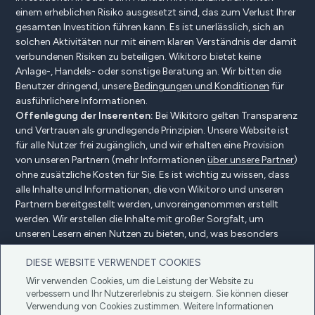
einem erheblichen Risiko ausgesetzt sind, das zum Verlust Ihrer
gesamten Investition führen kann. Es ist unerlässlich, sich an
solchen Aktivitäten nur mit einem klaren Verständnis der damit
verbundenen Risiken zu beteiligen. Wikitoro bietet keine
Anlage-, Handels- oder sonstige Beratung an. Wir bitten die
Benutzer dringend, unsere
Bedingungen und Konditionen
für
ausführlichere Informationen.
Offenlegung der Inserenten:
Bei Wikitoro gelten Transparenz
und Vertrauen als grundlegende Prinzipien. Unsere Website ist
für alle Nutzer frei zugänglich, und wir erhalten eine Provision
von unseren Partnern (mehr Informationen
über unsere Partner
)
ohne zusätzliche Kosten für Sie. Es ist wichtig zu wissen, dass
alle Inhalte und Informationen, die von Wikitoro und unseren
Partnern bereitgestellt werden, unvoreingenommen erstellt
werden. Wir erstellen die Inhalte mit großer Sorgfalt, um
unseren Lesern einen Nutzen zu bieten, und, was besonders
wichtig ist, sie werden nicht durch Vergütungsvereinbarungen
DIESE WEBSITE VERWENDET COOKIES
mit unseren Partnern beeinflusst.
Wir verwenden Cookies, um die Leistung der Website zu
verbessern und Ihr Nutzererlebnis zu steigern. Sie können dieser
Verwendung von Cookies zustimmen. Weitere Informationen