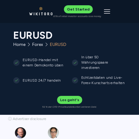
Get Started
Toggle navigat
61% of retail investor accounts lose money
EURUSD
Home
Forex
EURUSD
In über 50
EURUSD-Handel mit
Währungspaare
einem Demokonto üben
investieren
Echtzeitdaten und Live-
EURUSD 24/7 handeln
Forex-Kurscharts erhalten
Los geht's
52 % der CFD-Privatkundenkonten verlieren Geld.
ⓘ Advertiser disclosure