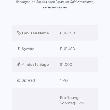
überlegen, ob Sie das hohe Risiko, Ihr Geld zu verlieren,
eingehen können.
nkonten
🏷️ Devisen Name
EURUSD
🚩 Symbol
EURUSD
💰 Mindestanlage
$1,000
📈 Spread
1 Pip
Eröffnung:
Sonntag 16:05