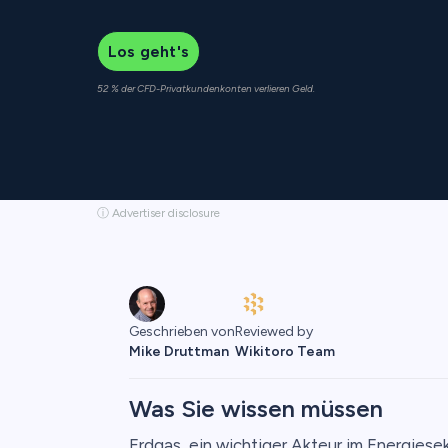
Los geht's
52 % der CFD-Privatkundenkonten verlieren Geld.
ⓘ Advertiser disclosure
Geschrieben von
Reviewed by
Mike Druttman
Wikitoro Team
Was Sie wissen müssen
Erdgas, ein wichtiger Akteur im Energiesekt