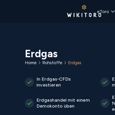
eToro
Erdgas
Home
Rohstoffe
Erdgas
In Erdgas-CFDs
E
investieren
m
E
Erdgashandel mit einem
N
Demokonto üben
e