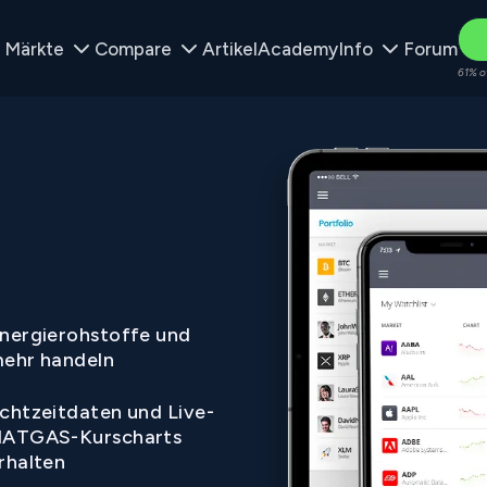
Märkte
Compare
Artikel
Academy
Info
Forum
61% o
nergierohstoffe und
ehr handeln
chtzeitdaten und Live-
ATGAS-Kurscharts
rhalten