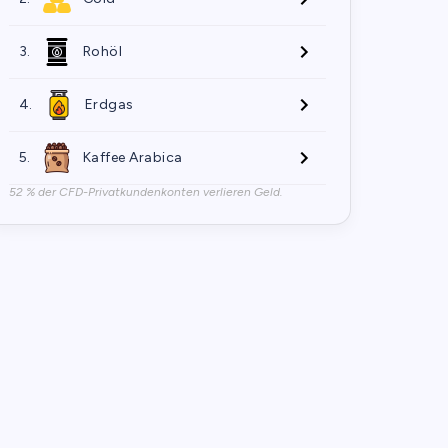
3.
Rohöl
4.
Erdgas
5.
Kaffee Arabica
52 % der CFD-Privatkundenkonten verlieren Geld.