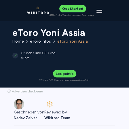
Get Started
Toggle navigat
61% of retail investor accounts lose money
eToro Yoni Assia
Home
eToro Infos
eToro Yoni Assia
Gründer und CEO von
eToro
Los geht's
52 % der CFD-Privatkundenkonten verlieren Geld.
ⓘ Advertiser disclosure
Reviewed by
Geschrieben von
Wikitoro Team
Nadav Zelver