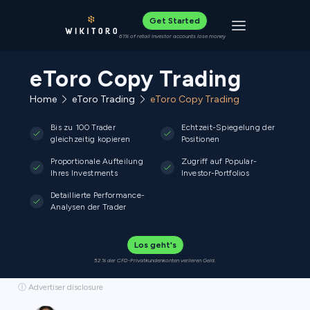
Get Started
Toggle navigat
61% of retail investor accounts lose money
eToro Copy Trading
Home
eToro Trading
eToro Copy Trading
Bis zu 100 Trader
Echtzeit-Spiegelung der
gleichzeitig kopieren
Positionen
Proportionale Aufteilung
Zugriff auf Popular-
Ihres Investments
Investor-Portfolios
Detaillierte Performance-
Analysen der Trader
Los geht's
52 % der CFD-Privatkundenkonten verlieren Geld.
ⓘ Advertiser disclosure