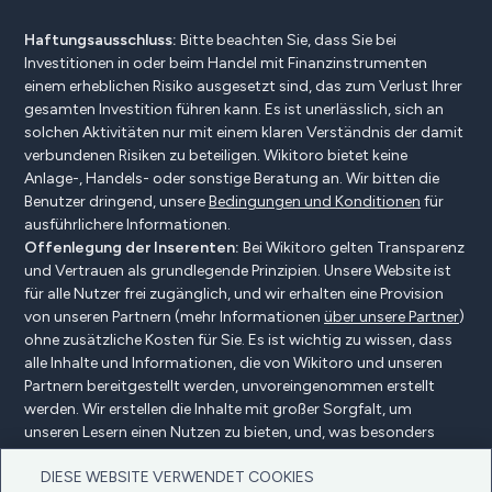
Haftungsausschluss:
Bitte beachten Sie, dass Sie bei
Investitionen in oder beim Handel mit Finanzinstrumenten
einem erheblichen Risiko ausgesetzt sind, das zum Verlust Ihrer
gesamten Investition führen kann. Es ist unerlässlich, sich an
solchen Aktivitäten nur mit einem klaren Verständnis der damit
verbundenen Risiken zu beteiligen. Wikitoro bietet keine
Anlage-, Handels- oder sonstige Beratung an. Wir bitten die
Benutzer dringend, unsere
Bedingungen und Konditionen
für
ausführlichere Informationen.
Offenlegung der Inserenten:
Bei Wikitoro gelten Transparenz
und Vertrauen als grundlegende Prinzipien. Unsere Website ist
für alle Nutzer frei zugänglich, und wir erhalten eine Provision
von unseren Partnern (mehr Informationen
über unsere Partner
)
ohne zusätzliche Kosten für Sie. Es ist wichtig zu wissen, dass
alle Inhalte und Informationen, die von Wikitoro und unseren
Partnern bereitgestellt werden, unvoreingenommen erstellt
werden. Wir erstellen die Inhalte mit großer Sorgfalt, um
unseren Lesern einen Nutzen zu bieten, und, was besonders
wichtig ist, sie werden nicht durch Vergütungsvereinbarungen
DIESE WEBSITE VERWENDET COOKIES
mit unseren Partnern beeinflusst.