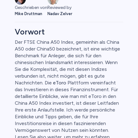
Geschrieben von
Reviewed by
Mike Druttman
Nadav Zelver
Vorwort
Der FTSE China A50 Index, gemeinhin als China
A50 oder China50 bezeichnet, ist eine wichtige
Benchmark für Anleger, die sich für den
chinesischen Inlandsmarkt interessieren. Wenn
Sie die Komplexität, die mit diesen Indizes
verbunden ist, nicht mögen, gibt es gute
Nachrichten. Die
eToro
Plattform vereinfacht
das Investieren in dieses Finanzinstrument. Für
0
detaillierte Einblicke, wie man mit eToro in den
China A50 Index investiert, ist dieser Leitfaden
Ihre erste Anlaufstelle. Ich werde persönliche
Einblicke und Tipps geben, die für Ihre
Investitionsreise in diesen faszinierenden
 50
Vermögenswert von Nutzen sein könnten.
Lesen Sie also weiter, um mehr zu erfahren.