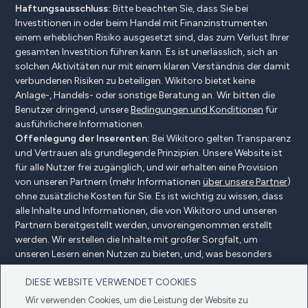
Haftungsausschluss:
Bitte beachten Sie, dass Sie bei
Investitionen in oder beim Handel mit Finanzinstrumenten
einem erheblichen Risiko ausgesetzt sind, das zum Verlust Ihrer
gesamten Investition führen kann. Es ist unerlässlich, sich an
solchen Aktivitäten nur mit einem klaren Verständnis der damit
verbundenen Risiken zu beteiligen. Wikitoro bietet keine
Anlage-, Handels- oder sonstige Beratung an. Wir bitten die
Benutzer dringend, unsere
Bedingungen und Konditionen
für
ausführlichere Informationen.
Offenlegung der Inserenten:
Bei Wikitoro gelten Transparenz
und Vertrauen als grundlegende Prinzipien. Unsere Website ist
für alle Nutzer frei zugänglich, und wir erhalten eine Provision
von unseren Partnern (mehr Informationen
über unsere Partner
)
ohne zusätzliche Kosten für Sie. Es ist wichtig zu wissen, dass
alle Inhalte und Informationen, die von Wikitoro und unseren
Partnern bereitgestellt werden, unvoreingenommen erstellt
werden. Wir erstellen die Inhalte mit großer Sorgfalt, um
unseren Lesern einen Nutzen zu bieten, und, was besonders
wichtig ist, sie werden nicht durch Vergütungsvereinbarungen
DIESE WEBSITE VERWENDET COOKIES
mit unseren Partnern beeinflusst.
Wir verwenden Cookies, um die Leistung der Website zu