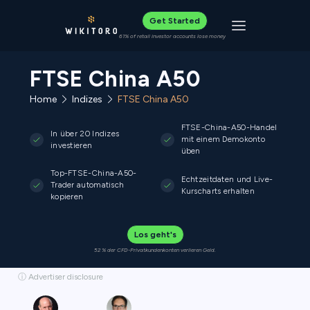
Get Started
Toggle navigat
61% of retail investor accounts lose money
FTSE China A50
Home
Indizes
FTSE China A50
FTSE-China-A50-Handel
In über 20 Indizes
mit einem Demokonto
investieren
üben
Top-FTSE-China-A50-
Echtzeitdaten und Live-
Trader automatisch
Kurscharts erhalten
kopieren
Los geht's
52 % der CFD-Privatkundenkonten verlieren Geld.
ⓘ Advertiser disclosure