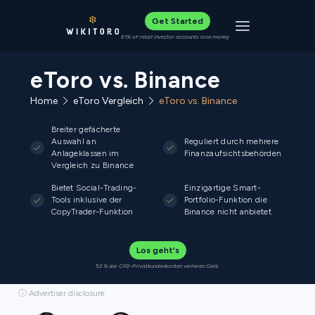
Get Started
Toggle navigat
61% of retail investor accounts lose money
eToro vs. Binance
Home
eToro Vergleich
eToro vs. Binance
Breiter gefächerte
Auswahl an
Reguliert durch mehrere
Anlageklassen im
Finanzaufsichtsbehörden
Vergleich zu Binance
Bietet Social-Trading-
Einzigartige Smart-
Tools inklusive der
Portfolio-Funktion die
CopyTrader-Funktion
Binance nicht anbietet
Los geht's
52 % der CFD-Privatkundenkonten verlieren Geld.
ⓘ Advertiser disclosure