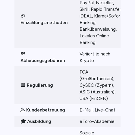
PayPal, Neteller,
Skrill, Rapid Transfer,
💳
iDEAL, Klarna/Sofort
Einzahlungsmethoden
Banking,
Banküberweisung,
Lokales Online
Banking
💸
Variiert je nach
Abhebungsgebühren
Krypto
FCA
(Großbritannien),
🏛️
Regulierung
CySEC (Zypern),
ASIC (Australien),
USA (FinCEN)
💁
Kundenbetreuung
E-Mail, Live-Chat
🎓 Ausbildung
eToro-Akademie
Soziale