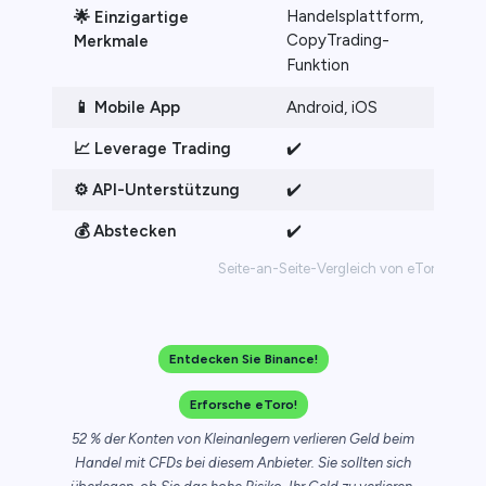
Handelsplattform,
🌟 Einzigartige
CopyTrading-
Merkmale
Funktion
📱 Mobile App
Android, iOS
📈 Leverage Trading
✔️
⚙️ API-Unterstützung
✔️
💰 Abstecken
✔️
Seite-an-Seite-Vergleich von eToro vs. Bi
Entdecken Sie Binance!
Erforsche eToro!
52 % der Konten von Kleinanlegern verlieren Geld beim
Handel mit CFDs bei diesem Anbieter. Sie sollten sich