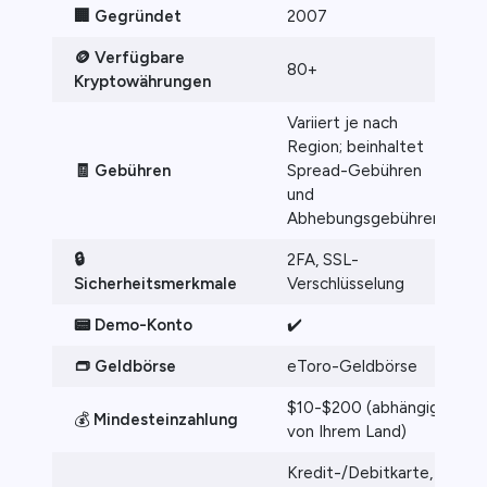
🏢 Gegründet
2007
🪙 Verfügbare
80+
Kryptowährungen
Variiert je nach
Region; beinhaltet
🧾 Gebühren
Spread-Gebühren
und
Abhebungsgebühren
🔒
2FA, SSL-
Sicherheitsmerkmale
Verschlüsselung
📟 Demo-Konto
✔️
👝 Geldbörse
eToro-Geldbörse
$10-$200 (abhängig
💰
Mindesteinzahlung
von Ihrem Land)
Kredit-/Debitkarte,