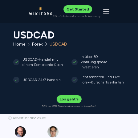
Get Started
Toggle navigat
61% of retail investor accounts lose money
USDCAD
Home
Forex
USDCAD
In über 50
USDCAD-Handel mit
Währungspaare
einem Demokonto üben
investieren
Echtzeitdaten und Live-
USDCAD 24/7 handeln
Forex-Kurscharts erhalten
Los geht's
52 % der CFD-Privatkundenkonten verlieren Geld.
ⓘ Advertiser disclosure