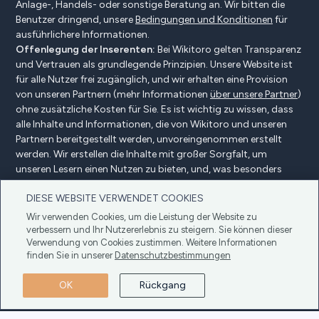
Anlage-, Handels- oder sonstige Beratung an. Wir bitten die
Benutzer dringend, unsere
Bedingungen und Konditionen
für
ausführlichere Informationen.
Offenlegung der Inserenten:
Bei Wikitoro gelten Transparenz
und Vertrauen als grundlegende Prinzipien. Unsere Website ist
für alle Nutzer frei zugänglich, und wir erhalten eine Provision
von unseren Partnern (mehr Informationen
über unsere Partner
)
ohne zusätzliche Kosten für Sie. Es ist wichtig zu wissen, dass
alle Inhalte und Informationen, die von Wikitoro und unseren
Partnern bereitgestellt werden, unvoreingenommen erstellt
werden. Wir erstellen die Inhalte mit großer Sorgfalt, um
unseren Lesern einen Nutzen zu bieten, und, was besonders
wichtig ist, sie werden nicht durch Vergütungsvereinbarungen
DIESE WEBSITE VERWENDET COOKIES
mit unseren Partnern beeinflusst.
Wir verwenden Cookies, um die Leistung der Website zu
verbessern und Ihr Nutzererlebnis zu steigern. Sie können dieser
Verwendung von Cookies zustimmen. Weitere Informationen
Offenlegung der Anzeigenkunden
finden Sie in unserer
Datenschutzbestimmungen
Datenschutzbestimmungen
Cookie-Politik
OK
Rückgang
Bedingungen und Konditionen
Copyright © 2025 Wikitoro Alle Rechte vorbehalten