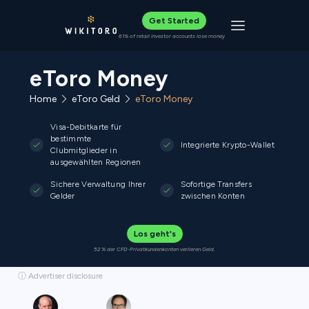
Get Started
Toggle navigat
61% of retail investor accounts lose money
eToro Money
Home
eToro Geld
eToro Money
Visa-Debitkarte für
bestimmte
Integrierte Krypto-Wallet
Clubmitglieder in
ausgewählten Regionen
Sichere Verwaltung Ihrer
Sofortige Transfers
Gelder
zwischen Konten
Los geht's
52 % der CFD-Privatkundenkonten verlieren Geld.
ⓘ Advertiser disclosure