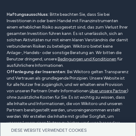
Haftungsausschluss:
Bitte beachten Sie, dass Sie bei
Investitionen in oder beim Handel mit Finanzinstrumenten
einem erheblichen Risiko ausgesetzt sind, das zum Verlust Ihrer
gesamten Investition führen kann. Es ist unerlässlich, sich an
solchen Aktivitäten nur mit einem klaren Verständnis der damit
verbundenen Risiken zu beteiligen. Wikitoro bietet keine
Anlage-, Handels- oder sonstige Beratung an. Wir bitten die
Benutzer dringend, unsere
Bedingungen und Konditionen
für
ausführlichere Informationen.
Offenlegung der Inserenten:
Bei Wikitoro gelten Transparenz
und Vertrauen als grundlegende Prinzipien. Unsere Website ist
für alle Nutzer frei zugänglich, und wir erhalten eine Provision
von unseren Partnern (mehr Informationen
über unsere Partner
)
ohne zusätzliche Kosten für Sie. Es ist wichtig zu wissen, dass
alle Inhalte und Informationen, die von Wikitoro und unseren
Partnern bereitgestellt werden, unvoreingenommen erstellt
werden. Wir erstellen die Inhalte mit großer Sorgfalt, um
unseren Lesern einen Nutzen zu bieten, und, was besonders
wichtig ist, sie werden nicht durch Vergütungsvereinbarungen
DIESE WEBSITE VERWENDET COOKIES
mit unseren Partnern beeinflusst.