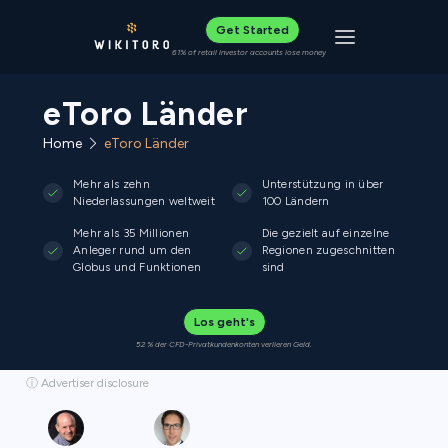
Get Started
Toggle navigat
61% of retail investor accounts lose money
eToro Länder
Home
eToro Länder
Mehr als zehn
Unterstützung in über
Niederlassungen weltweit
100 Ländern
Mehr als 35 Millionen
Die gezielt auf einzelne
Anleger rund um den
Regionen zugeschnitten
Globus und Funktionen
sind
Los geht's
52 % der CFD-Privatkundenkonten verlieren Geld.
ⓘ Advertiser disclosure