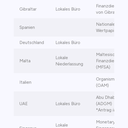
Finanzdienstlei
Gibraltar
Lokales Büro
von Gibraltar (
Nationale Kommi
Spanien
Wertpapiermar
Deutschland
Lokales Büro
Maltesische
Lokale
Malta
Finanzdienstlei
Niederlassung
(MFSA)
Organismo Agent
Italien
(OAM)
Abu Dhabi Globa
UAE
Lokales Büro
(ADGM)
*Antrag
in Bear
Monetary Author
Lokale