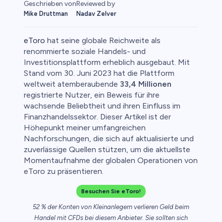
Geschrieben von
Reviewed by
Mike Druttman
Nadav Zelver
eToro
hat seine globale Reichweite als
renommierte soziale Handels- und
Investitionsplattform erheblich ausgebaut. Mit
Stand vom 30. Juni 2023 hat die Plattform
o
weltweit atemberaubende
33,4 Millionen
registrierte Nutzer, ein Beweis für ihre
wachsende Beliebtheit und ihren Einfluss im
Finanzhandelssektor. Dieser Artikel ist der
Höhepunkt meiner umfangreichen
Nachforschungen, die sich auf aktualisierte und
zuverlässige Quellen stützen, um die aktuellste
Momentaufnahme der globalen Operationen von
eToro zu präsentieren.
Besuchen Sie eToro!
52 % der Konten von Kleinanlegern verlieren Geld beim
Handel mit CFDs bei diesem Anbieter. Sie sollten sich
ica