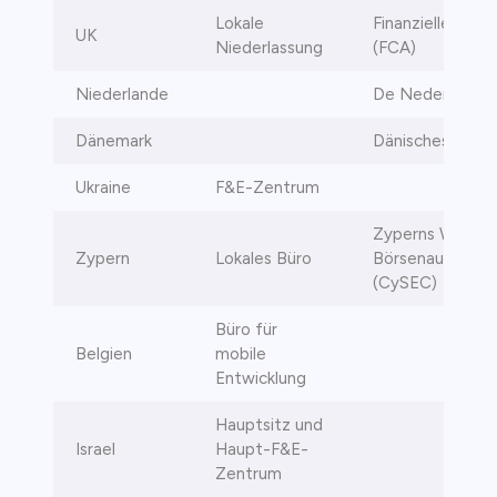
Lokale
Finanzielle Ver
UK
Niederlassung
(FCA)
Niederlande
De Nederlandsc
Dänemark
Dänisches Block
Ukraine
F&E-Zentrum
Zyperns Wertpa
Zypern
Lokales Büro
Börsenaufsicht
(CySEC)
Büro für
Belgien
mobile
Entwicklung
Hauptsitz und
Israel
Haupt-F&E-
Zentrum