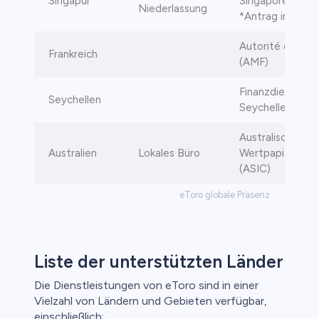
Singapur
Singapore (MAS
Niederlassung
*Antrag in Bear
Autorité des Ma
Frankreich
(AMF)
Finanzdienstlei
Seychellen
Seychellen (FSA
Australische Ko
Australien
Lokales Büro
Wertpapiere und
(ASIC)
eToro globale Präsenz
Liste der unterstützten Länder
Die Dienstleistungen von eToro sind in einer
Vielzahl von Ländern und Gebieten verfügbar,
einschließlich: