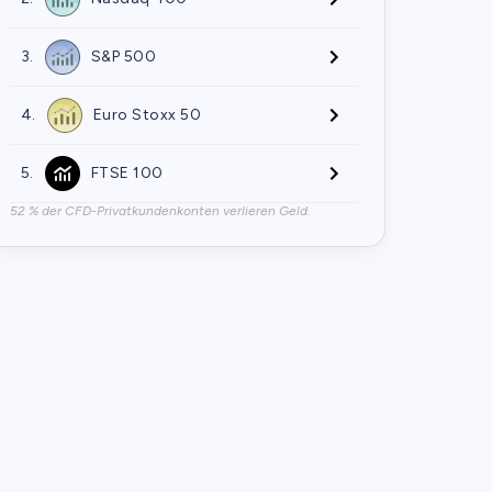
3.
S&P 500
4.
Euro Stoxx 50
5.
FTSE 100
52 % der CFD-Privatkundenkonten verlieren Geld.