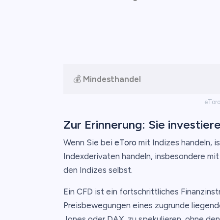
💰
Mindesthandel
eToro
Zur Erinnerung: Sie investier
Wenn Sie bei
eToro
mit Indizes handeln, is
Indexderivaten handeln, insbesondere mit 
den Indizes selbst.
Ein CFD ist ein fortschrittliches Finanzins
Preisbewegungen eines zugrunde liegen
Jones oder DAX, zu spekulieren, ohne de