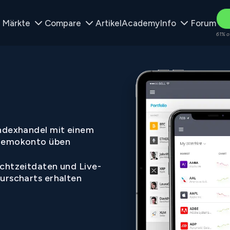
Märkte
Compare
Artikel
Academy
Info
Forum
61% o
ndexhandel mit einem
emokonto üben
chtzeitdaten und Live-
urscharts erhalten