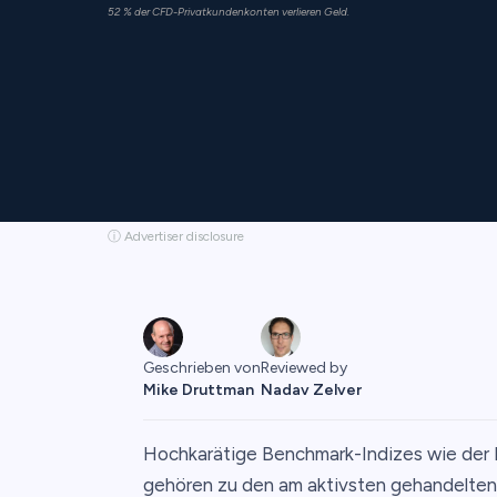
52 % der CFD-Privatkundenkonten verlieren Geld.
ⓘ Advertiser disclosure
Geschrieben von
Reviewed by
Mike Druttman
Nadav Zelver
Hochkarätige Benchmark-Indizes wie de
gehören zu den am aktivsten gehandelten 