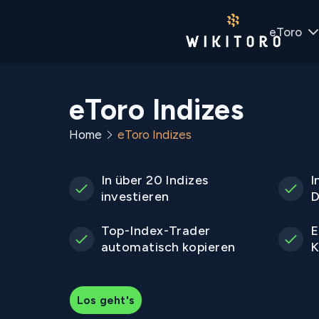
eToro
eToro Indizes
Home
eToro Indizes
In über 20 Indizes
I
investieren
D
Top-Index-Trader
E
automatisch kopieren
K
Los geht's