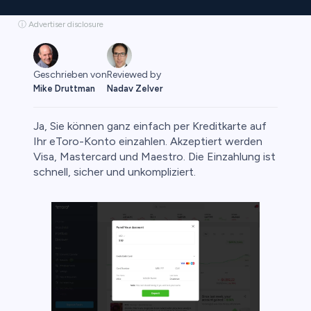
ⓘ Advertiser disclosure
Geschrieben von
Reviewed by
Mike Druttman
Nadav Zelver
Ja, Sie können ganz einfach per Kreditkarte auf
Ihr eToro-Konto einzahlen. Akzeptiert werden
Visa, Mastercard und Maestro. Die Einzahlung ist
schnell, sicher und unkompliziert.
o