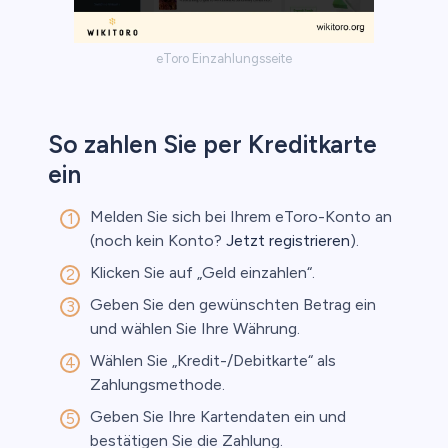
eToro Einzahlungsseite
ica
nkonten
So zahlen Sie per Kreditkarte
ein
Melden Sie sich bei Ihrem eToro-Konto an
(noch kein Konto?
Jetzt registrieren
).
Klicken Sie auf „Geld einzahlen“.
Geben Sie den gewünschten Betrag ein
und wählen Sie Ihre Währung.
Wählen Sie „Kredit-/Debitkarte“ als
Zahlungsmethode.
Geben Sie Ihre Kartendaten ein und
bestätigen Sie die Zahlung.