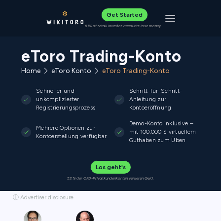
Get Started
Toggle navigat
61% of retail investor accounts lose money
eToro Trading-Konto
Home
eToro Konto
eToro Trading-Konto
Schneller und
Schritt-für-Schritt-
unkomplizierter
Anleitung zur
Registrierungsprozess
Kontoeröffnung
Demo-Konto inklusive –
Mehrere Optionen zur
mit 100.000 $ virtuellem
Kontoerstellung verfügbar
Guthaben zum Üben
Los geht's
52 % der CFD-Privatkundenkonten verlieren Geld.
ⓘ Advertiser disclosure