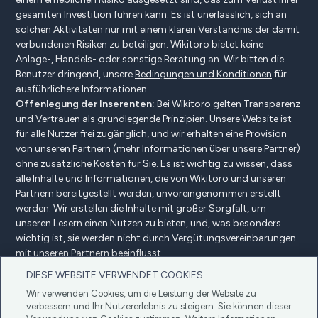
gesamten Investition führen kann. Es ist unerlässlich, sich an
solchen Aktivitäten nur mit einem klaren Verständnis der damit
verbundenen Risiken zu beteiligen. Wikitoro bietet keine
Anlage-, Handels- oder sonstige Beratung an. Wir bitten die
Benutzer dringend, unsere
Bedingungen und Konditionen
für
ausführlichere Informationen.
Offenlegung der Inserenten:
Bei Wikitoro gelten Transparenz
und Vertrauen als grundlegende Prinzipien. Unsere Website ist
für alle Nutzer frei zugänglich, und wir erhalten eine Provision
von unseren Partnern (mehr Informationen
über unsere Partner
)
ohne zusätzliche Kosten für Sie. Es ist wichtig zu wissen, dass
alle Inhalte und Informationen, die von Wikitoro und unseren
Partnern bereitgestellt werden, unvoreingenommen erstellt
werden. Wir erstellen die Inhalte mit großer Sorgfalt, um
unseren Lesern einen Nutzen zu bieten, und, was besonders
wichtig ist, sie werden nicht durch Vergütungsvereinbarungen
mit unseren Partnern beeinflusst.
DIESE WEBSITE VERWENDET COOKIES
Wir verwenden Cookies, um die Leistung der Website zu
Offenlegung der Anzeigenkunden
verbessern und Ihr Nutzererlebnis zu steigern. Sie können dieser