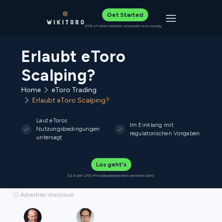
Get Started
Toggle navigat
61% of retail investor accounts lose money
Erlaubt eToro
Scalping?
Home
eToro Trading
Erlaubt eToro Scalping?
Laut eToros
Im Einklang mit
Nutzungsbedingungen
regulatorischen Vorgaben
untersagt
Los geht's
52 % der CFD-Privatkundenkonten verlieren Geld.
ⓘ Advertiser disclosure