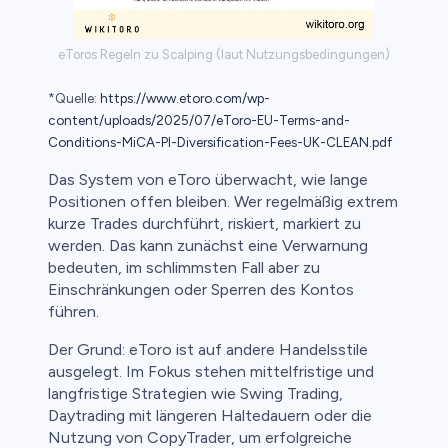
ica
nkonten
eToros Regeln zu Scalping (laut Nutzungsbedingungen)
*Quelle:
https://www.etoro.com/wp-
content/uploads/2025/07/eToro-EU-Terms-and-
Conditions-MiCA-PI-Diversification-Fees-UK-CLEAN.pdf
Das System von eToro überwacht, wie lange
Positionen offen bleiben. Wer regelmäßig extrem
kurze Trades durchführt, riskiert, markiert zu
werden. Das kann zunächst eine Verwarnung
bedeuten, im schlimmsten Fall aber zu
Einschränkungen oder Sperren des Kontos
führen.
Der Grund: eToro ist auf andere Handelsstile
ausgelegt. Im Fokus stehen mittelfristige und
langfristige Strategien wie Swing Trading,
Daytrading mit längeren Haltedauern oder die
Nutzung von CopyTrader, um erfolgreiche