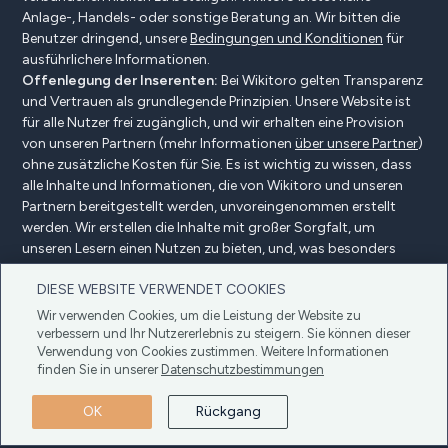
Anlage-, Handels- oder sonstige Beratung an. Wir bitten die
Benutzer dringend, unsere
Bedingungen und Konditionen
für
ausführlichere Informationen.
Offenlegung der Inserenten:
Bei Wikitoro gelten Transparenz
und Vertrauen als grundlegende Prinzipien. Unsere Website ist
für alle Nutzer frei zugänglich, und wir erhalten eine Provision
von unseren Partnern (mehr Informationen
über unsere Partner
)
ohne zusätzliche Kosten für Sie. Es ist wichtig zu wissen, dass
alle Inhalte und Informationen, die von Wikitoro und unseren
Partnern bereitgestellt werden, unvoreingenommen erstellt
werden. Wir erstellen die Inhalte mit großer Sorgfalt, um
unseren Lesern einen Nutzen zu bieten, und, was besonders
wichtig ist, sie werden nicht durch Vergütungsvereinbarungen
DIESE WEBSITE VERWENDET COOKIES
mit unseren Partnern beeinflusst.
Wir verwenden Cookies, um die Leistung der Website zu
verbessern und Ihr Nutzererlebnis zu steigern. Sie können dieser
Verwendung von Cookies zustimmen. Weitere Informationen
Offenlegung der Anzeigenkunden
finden Sie in unserer
Datenschutzbestimmungen
Datenschutzbestimmungen
Cookie-Politik
OK
Rückgang
Bedingungen und Konditionen
Copyright © 2025 Wikitoro Alle Rechte vorbehalten