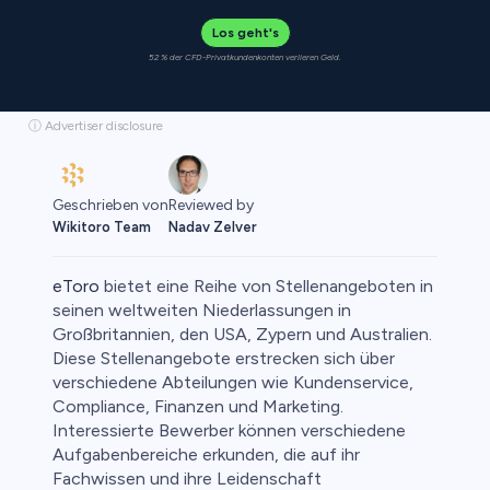
Los geht's
52 % der CFD-Privatkundenkonten verlieren Geld.
ⓘ Advertiser disclosure
Geschrieben von
Reviewed by
Wikitoro Team
Nadav Zelver
eToro
bietet eine Reihe von Stellenangeboten in
seinen weltweiten Niederlassungen in
Großbritannien, den USA, Zypern und Australien.
Diese Stellenangebote erstrecken sich über
o
verschiedene Abteilungen wie Kundenservice,
Compliance, Finanzen und Marketing.
Interessierte Bewerber können verschiedene
Aufgabenbereiche erkunden, die auf ihr
Fachwissen und ihre Leidenschaft